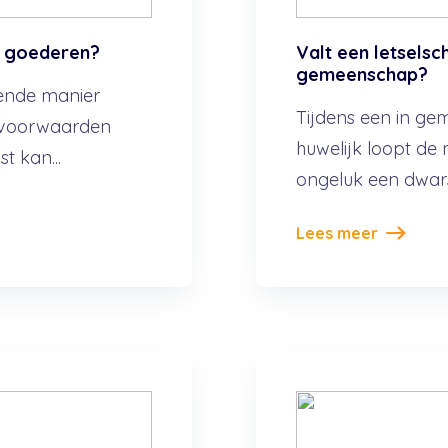
n goederen?
Valt een letsels
gemeenschap?
lende manier
Tijdens een in g
e voorwaarden
huwelijk loopt de
t kan...
ongeluk een dwarsl
Lees meer