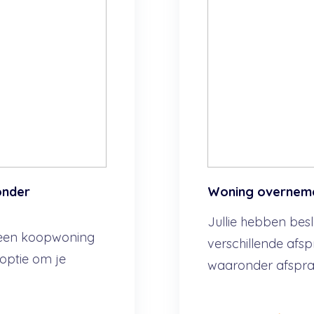
onder
Woning overnemen
Jullie hebben bes
 een koopwoning
verschillende af
 optie om je
waaronder afsprak