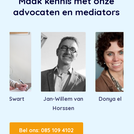
Maak kennis met onze
advocaten en mediators
Swart
Jan-Willem van
Donya el Fadili
Horssen
Bel ons: 085 109 4102