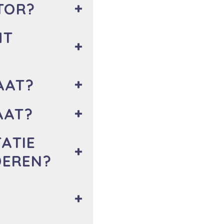
TOR?
HT
AAT?
AAT?
ATIE
DEREN?