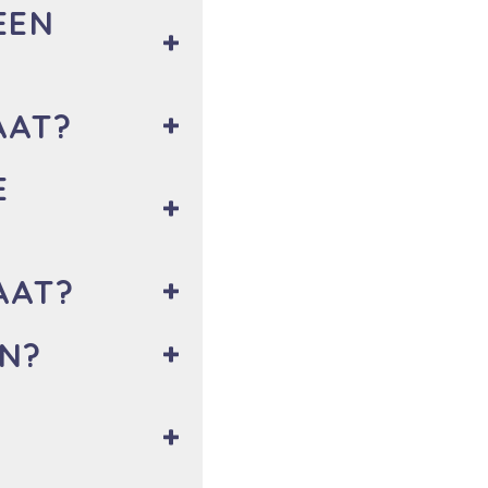
EEN
AAT?
E
AAT?
EN?