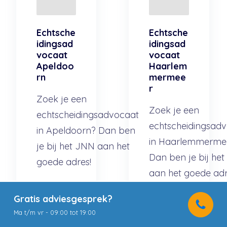
Echtsche
Echtsche
idingsad
idingsad
vocaat
vocaat
Apeldoo
Haarlem
rn
mermee
r
Zoek je een
Zoek je een
echtscheidingsadvocaat
echtscheidingsad
in Apeldoorn? Dan ben
in Haarlemmerme
je bij het JNN aan het
Dan ben je bij he
goede adres!
aan het goede adr
Lees
Gratis adviesgesprek?
Lees
meer
Ma t/m vr - 09:00 tot 19:00
meer