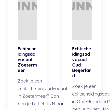
Echtsche
Echtsche
idingsad
idingsad
vocaat
vocaat
Zoeterm
Oud-
eer
Beijerlan
d
Zoek je een
Zoek je een
echtscheidingsadvocaat
echtscheidingsad
in Zoetermeer? Dan
in Oud-Beijerland
ben je bij het JNN aan
ben je bij het JN