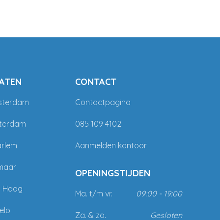
ATEN
CONTACT
sterdam
Contactpagina
tterdam
085 109 4102
arlem
Aanmelden kantoor
maar
OPENINGSTIJDEN
n Haag
Ma. t/m vr.
09:00 - 19:00
elo
Za. & zo.
Gesloten