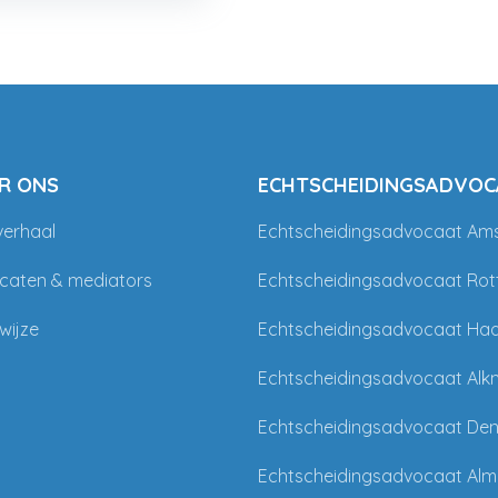
R ONS
ECHTSCHEIDINGSADVOC
verhaal
Echtscheidingsadvocaat Am
caten & mediators
Echtscheidingsadvocaat Ro
wijze
Echtscheidingsadvocaat Ha
Echtscheidingsadvocaat Alk
Echtscheidingsadvocaat De
Echtscheidingsadvocaat Alm