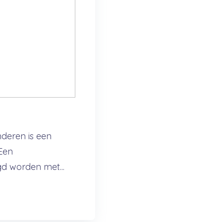
g
deren is een
Een
d worden met...