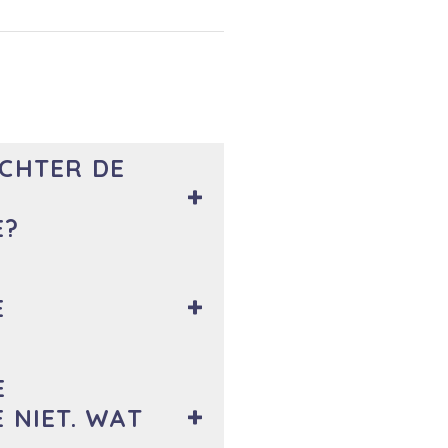
ECHTER DE
E?
E
E
 NIET. WAT