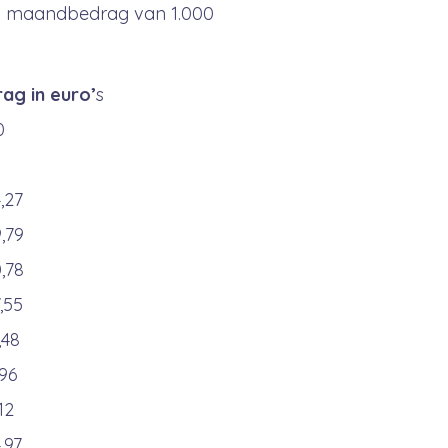
een maandbedrag van 1.000
ag in euro’
s
0
4,27
9,79
0,78
7,55
,48
,96
,12
,97