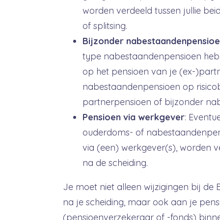
worden verdeeld tussen jullie bei
of splitsing.
Bijzonder nabestaandenpensio
type nabestaandenpensioen heb j
op het pensioen van je (ex-)partne
nabestaandenpensioen op risicoba
partnerpensioen of bijzonder n
Pensioen via werkgever
: Eventu
ouderdoms- of nabestaandenpen
via (een) werkgever(s), worden ve
na de scheiding.
Je moet niet alleen wijzigingen bij de
na je scheiding, maar ook aan je pens
(pensioenverzekeraar of -fonds) binn