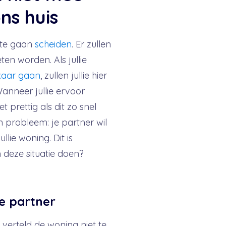
ns huis
 te gaan
scheiden
. Er zullen
n worden. Als jullie
lkaar gaan
, zullen jullie hier
nneer jullie ervoor
 prettig als dit zo snel
n probleem: je partner wil
lie woning. Dit is
n deze situatie doen?
e partner
 verteld de woning niet te