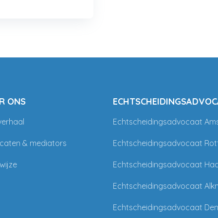
R ONS
ECHTSCHEIDINGSADVOC
verhaal
Echtscheidingsadvocaat Am
caten & mediators
Echtscheidingsadvocaat Ro
wijze
Echtscheidingsadvocaat Ha
Echtscheidingsadvocaat Alk
Echtscheidingsadvocaat De