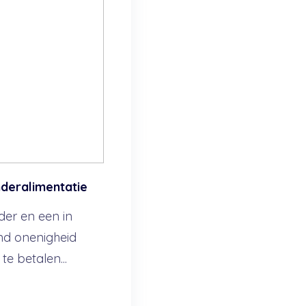
deralimentatie
er en een in
d onenigheid
e betalen...