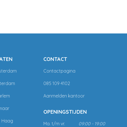
ATEN
CONTACT
sterdam
Contactpagina
tterdam
085 109 4102
arlem
Aanmelden kantoor
maar
OPENINGSTIJDEN
n Haag
Ma. t/m vr.
09:00 - 19:00