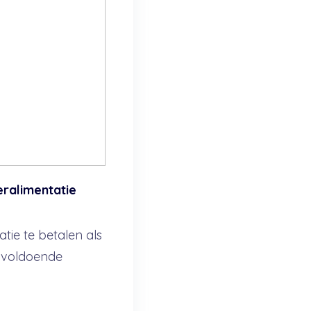
eralimentatie
tie te betalen als
onvoldoende