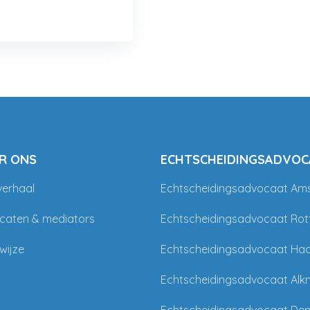
R ONS
ECHTSCHEIDINGSADVOC
verhaal
Echtscheidingsadvocaat Am
caten & mediators
Echtscheidingsadvocaat Ro
wijze
Echtscheidingsadvocaat Ha
Echtscheidingsadvocaat Alk