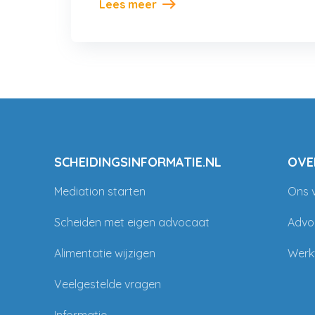
Lees meer
SCHEIDINGSINFORMATIE.NL
OVE
Mediation starten
Ons 
Scheiden met eigen advocaat
Advo
Alimentatie wijzigen
Werk
Veelgestelde vragen