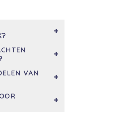
K?
ACHTEN
?
DELEN VAN
VOOR