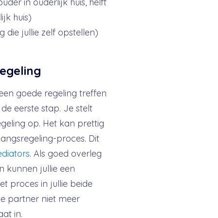
uder in ouderlijk huis, helft
ijk huis)
ie jullie zelf opstellen)
egeling
 een goede regeling treffen
de eerste stap. Je stelt
eling op. Het kan prettig
angsregeling-proces. Dit
diators
. Als goed overleg
n kunnen jullie een
t proces in jullie beide
je partner niet meer
at in.